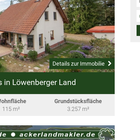
Details zur Immobilie
s in Löwenberger Land
ohnfläche
Grundstücksfläche
115 m²
3.257 m²