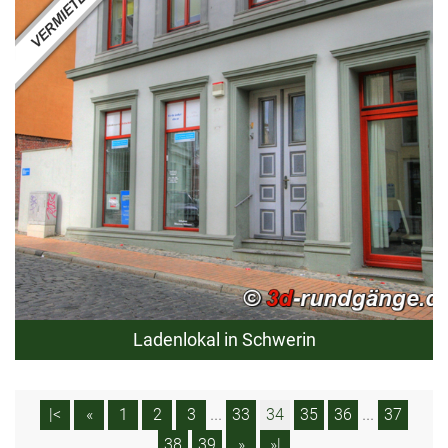
Ladenlokal in Schwerin
...
...
|<
«
1
2
3
33
34
35
36
37
38
39
»
»|