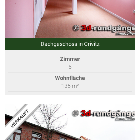
Dachgeschoss in Crivitz
Zimmer
5
Wohnfläche
135 m²