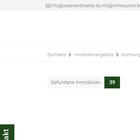
info@ackerlandmakler.de info@immosuche-3
Startseite
Immobilienangebote
Wohnung
Gefundene Immobilien:
39