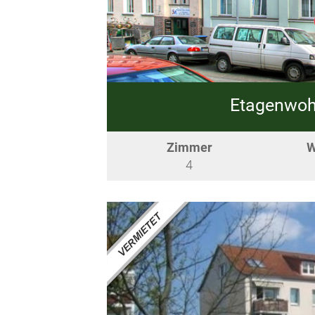
Etagenwoh
Zimmer
W
4