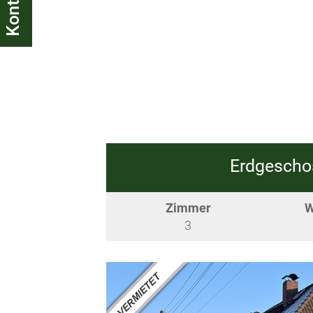
Kontakt
Erdgeschos
Zimmer
W
3