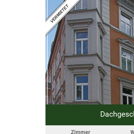
Dachgesch
Zimmer
W