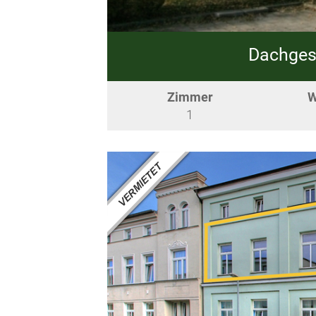
Dachgesc
Zimmer
W
1