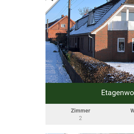
Etagenwo
Zimmer
W
2