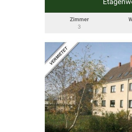
Etagenwo
Zimmer
W
3